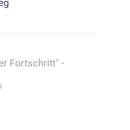
Weg
r Fortschritt" -
s