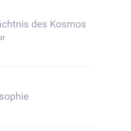
ächtnis des Kosmos
ar
osophie