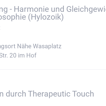
g - Harmonie und Gleichgewic
osophie (Hylozoik)
t
ngsort Nähe Wasaplatz
Str. 20 im Hof
en durch Therapeutic Touch