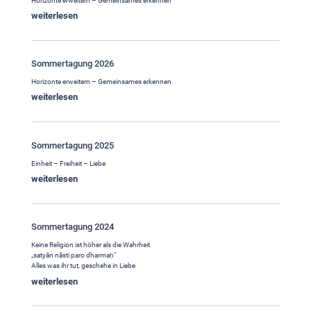
Horizonte erweitern – Gemeinsames erkennen
weiterlesen
Sommertagung 2026
Horizonte erweitern – Gemeinsames erkennen
weiterlesen
Sommertagung 2025
Einheit – Freiheit – Liebe
weiterlesen
Sommertagung 2024
Keine Religion ist höher als die Wahrheit
„satyān nāsti paro dharmaḥ“
Alles was ihr tut, geschehe in Liebe
weiterlesen