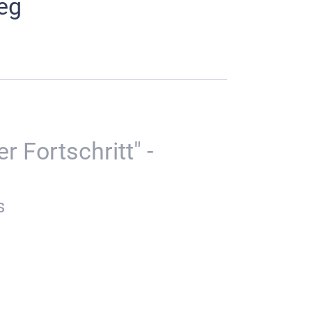
Weg
r Fortschritt" -
s