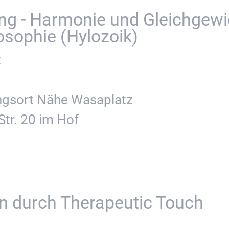
g - Harmonie und Gleichgewic
osophie (Hylozoik)
t
ngsort Nähe Wasaplatz
Str. 20 im Hof
en durch Therapeutic Touch