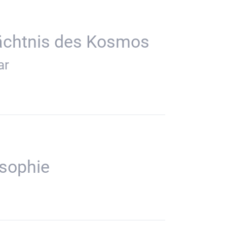
ächtnis des Kosmos
ar
osophie