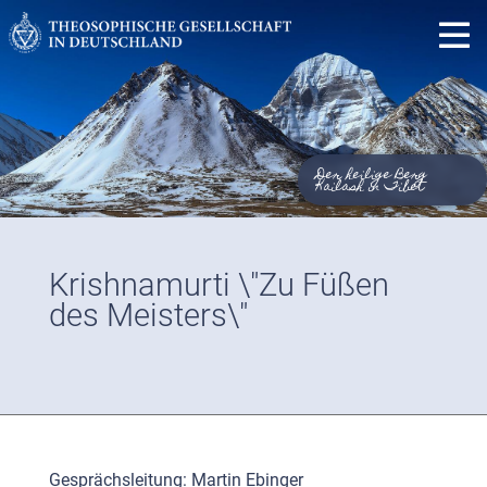
Der heilige Berg
Kailash in Tibet
Krishnamurti \"Zu Füßen
des Meisters\"
Gesprächsleitung: Martin Ebinger