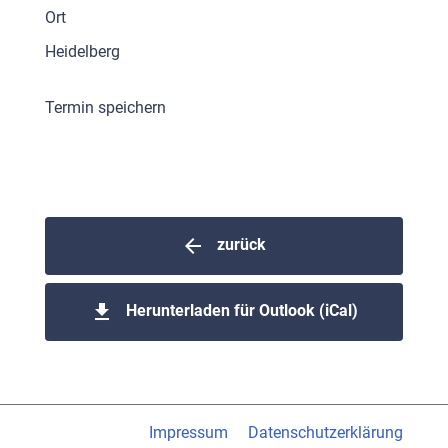
Ort
Heidelberg
Termin speichern
arrow_back
zurück
file_download
Herunterladen für Outlook (iCal)
Impressum
Datenschutzerklärung