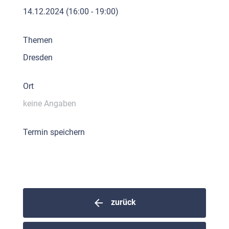
14.12.2024
(16:00 - 19:00)
Themen
Dresden
Ort
keine Angaben
Termin speichern
arrow_back
zurück