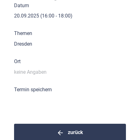
Datum
20.09.2025
(16:00 - 18:00)
Themen
Dresden
Ort
keine Angaben
Termin speichern
arrow_back
zurück