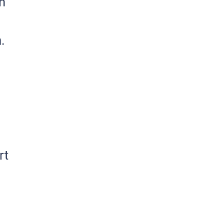
n
.
rt